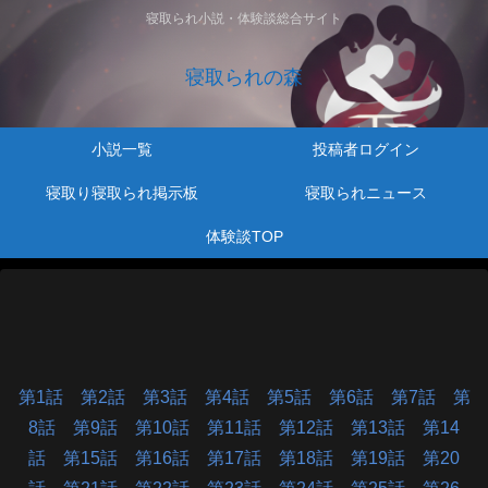
寝取られ小説・体験談総合サイト
寝取られの森
小説一覧
投稿者ログイン
寝取り寝取られ掲示板
寝取られニュース
体験談TOP
第1話
第2話
第3話
第4話
第5話
第6話
第7話
第
8話
第9話
第10話
第11話
第12話
第13話
第14
話
第15話
第16話
第17話
第18話
第19話
第20