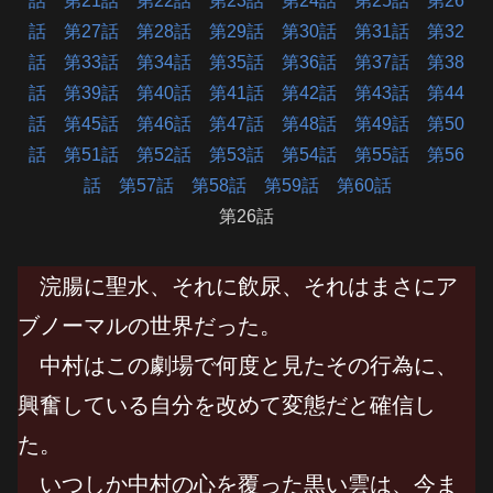
話
第21話
第22話
第23話
第24話
第25話
第26
話
第27話
第28話
第29話
第30話
第31話
第32
話
第33話
第34話
第35話
第36話
第37話
第38
話
第39話
第40話
第41話
第42話
第43話
第44
話
第45話
第46話
第47話
第48話
第49話
第50
話
第51話
第52話
第53話
第54話
第55話
第56
話
第57話
第58話
第59話
第60話
第26話
浣腸に聖水、それに飲尿、それはまさにア
ブノーマルの世界だった。
中村はこの劇場で何度と見たその行為に、
興奮している自分を改めて変態だと確信し
た。
いつしか中村の心を覆った黒い雲は、今ま