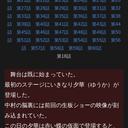
話
第21話
第22話
第23話
第24話
第25話
第26
話
第27話
第28話
第29話
第30話
第31話
第32
話
第33話
第34話
第35話
第36話
第37話
第38
話
第39話
第40話
第41話
第42話
第43話
第44
話
第45話
第46話
第47話
第48話
第49話
第50
話
第51話
第52話
第53話
第54話
第55話
第56
話
第57話
第58話
第59話
第60話
第18話
舞台は既に始まっていた。
最初のステージにいきなり夕華（ゆうか）が
登場した。
中村の脳裏には前回の生板ショーの映像が刻
み込まれていた。
この日の夕華は赤い蝶の仮面で登場すると、