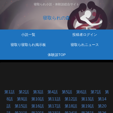
寝取られ小説・体験談総合サイト
寝取られの森
小説一覧
投稿者ログイン
寝取り寝取られ掲示板
寝取られニュース
体験談TOP
第1話
第2話
第3話
第4話
第5話
第6話
第7話
第
8話
第9話
第10話
第11話
第12話
第13話
第14
話
第15話
第16話
第17話
第18話
第19話
第20