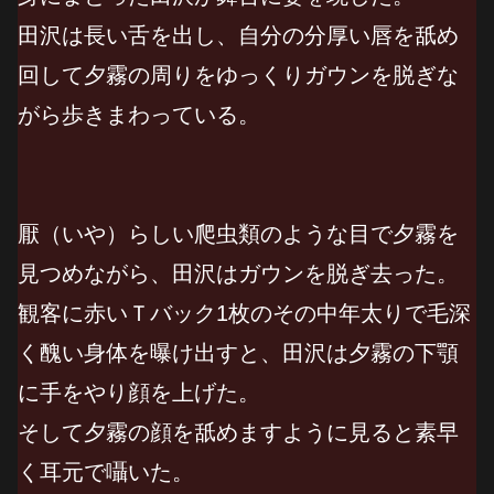
田沢は長い舌を出し、自分の分厚い唇を舐め
回して夕霧の周りをゆっくりガウンを脱ぎな
がら歩きまわっている。
厭（いや）らしい爬虫類のような目で夕霧を
見つめながら、田沢はガウンを脱ぎ去った。
観客に赤いＴバック1枚のその中年太りで毛深
く醜い身体を曝け出すと、田沢は夕霧の下顎
に手をやり顔を上げた。
そして夕霧の顔を舐めますように見ると素早
く耳元で囁いた。