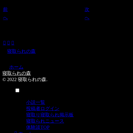
前
次
へ
へ
寝取られの森をフォローする
寝取られの森
ホーム
寝取られの森
© 2022 寝取られの森.
メニュー
小説一覧
投稿者ログイン
寝取り寝取られ掲示板
寝取られニュース
体験談TOP