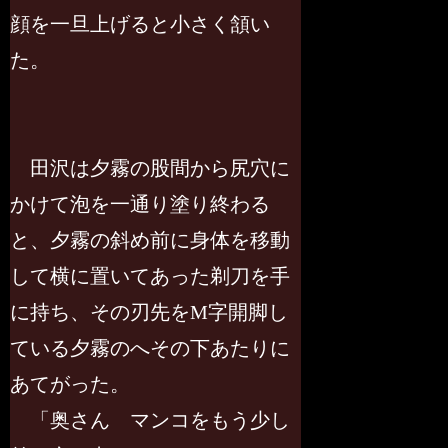
顔を一旦上げると小さく頷い
た。
田沢は夕霧の股間から尻穴に
かけて泡を一通り塗り終わる
と、夕霧の斜め前に身体を移動
して横に置いてあった剃刀を手
に持ち、その刃先をM字開脚し
ている夕霧のへその下あたりに
あてがった。
「奥さん マンコをもう少し