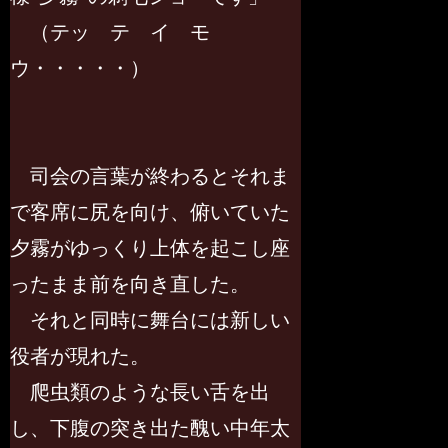
（テッ テ イ モ
ウ・・・・・）
司会の言葉が終わるとそれま
で客席に尻を向け、俯いていた
夕霧がゆっくり上体を起こし座
ったまま前を向き直した。
それと同時に舞台には新しい
役者が現れた。
爬虫類のような長い舌を出
し、下腹の突き出た醜い中年太