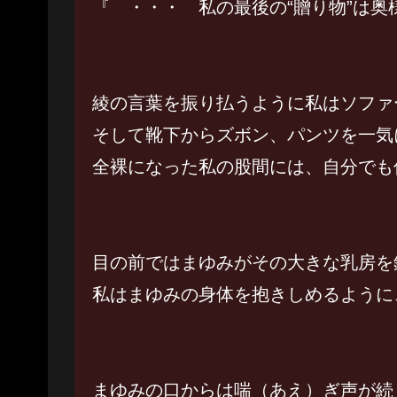
『 ・・・ 私の最後の“贈り物”は奥
綾の言葉を振り払うように私はソファ
そして靴下からズボン、パンツを一気
全裸になった私の股間には、自分でも
目の前ではまゆみがその大きな乳房を
私はまゆみの身体を抱きしめるように
まゆみの口からは喘（あえ）ぎ声が続