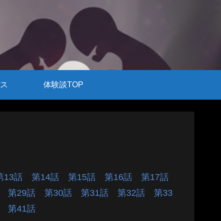
ス
体験談TOP
第13話
第14話
第15話
第16話
第17話
話
第29話
第30話
第31話
第32話
第33
話
第41話