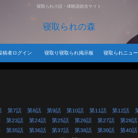
寝取られ小説・体験談総合サイト
寝取られの森
投稿者ログイン
寝取り寝取られ掲示板
寝取られニュー
6話
第7話
第8話
第9話
第10話
第11話
第12話
2話
第23話
第24話
第25話
第26話
第27話
第28
4話
第35話
第36話
第37話
第38話
第39話
第40