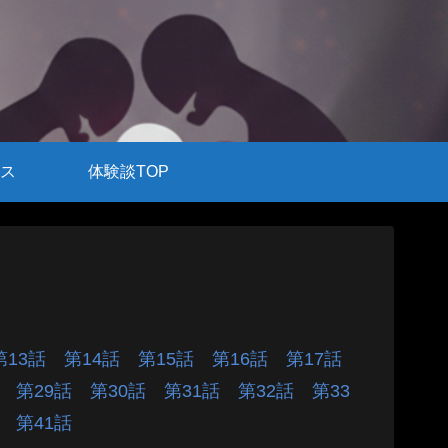
ス
体験談TOP
第13話
第14話
第15話
第16話
第17話
話
第29話
第30話
第31話
第32話
第33
話
第41話