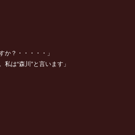
）
）
すか？・・・・・」
私は“森川”と言います」