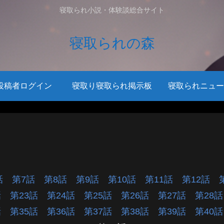
寝取られ小説・体験談総合サイト
寝取られの森
投稿者ログイン
寝取り寝取られ掲示板
寝取られニュー
6話
第7話
第8話
第9話
第10話
第11話
第12話
2話
第23話
第24話
第25話
第26話
第27話
第28
4話
第35話
第36話
第37話
第38話
第39話
第40