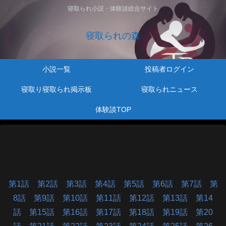
寝取られ小説・体験談総合サイト
寝取られの森
小説一覧
投稿者ログイン
寝取り寝取られ掲示板
寝取られニュース
体験談TOP
第1話
第2話
第3話
第4話
第5話
第6話
第7話
第
8話
第9話
第10話
第11話
第12話
第13話
第14
話
第15話
第16話
第17話
第18話
第19話
第20