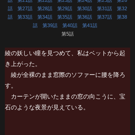
話
第21話
第22話
第23話
第24話
第25話
第26
話
第27話
第28話
第29話
第30話
第31話
第32
話
第33話
第34話
第35話
第36話
第37話
第38
話
第39話
第40話
第41話
第5話
綾の妖しい瞳を見つめて、私はベットから起
き上がった。
綾が全裸のまま窓際のソファーに腰を降ろ
す。
カーテンが開いたままの窓の向こうに、宝
石のような夜景が見えている。