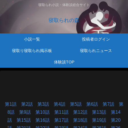
寝取られ小説・体験談総合サイト
寝取られの森
小説一覧
投稿者ログイン
寝取り寝取られ掲示板
寝取られニュース
体験談TOP
第1話
第2話
第3話
第4話
第5話
第6話
第7話
第
8話
第9話
第10話
第11話
第12話
第13話
第14
話
第15話
第16話
第17話
第18話
第19話
第20