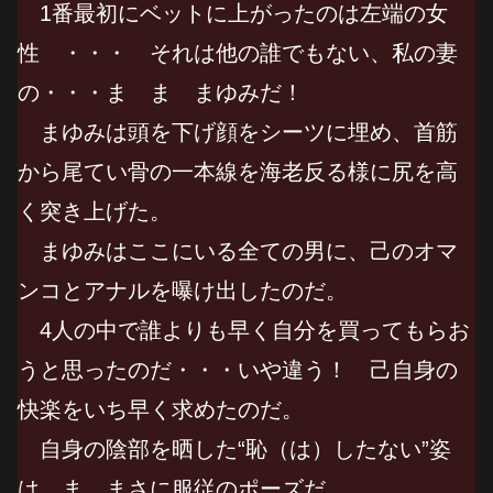
1番最初にベットに上がったのは左端の女
性 ・・・ それは他の誰でもない、私の妻
の・・・ま ま まゆみだ！
まゆみは頭を下げ顔をシーツに埋め、首筋
から尾てい骨の一本線を海老反る様に尻を高
く突き上げた。
まゆみはここにいる全ての男に、己のオマ
ンコとアナルを曝け出したのだ。
4人の中で誰よりも早く自分を買ってもらお
うと思ったのだ・・・いや違う！ 己自身の
快楽をいち早く求めたのだ。
自身の陰部を晒した“恥（は）したない”姿
は、ま まさに服従のポーズだ。