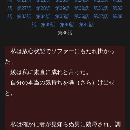
話
第21話
第22話
第23話
第24話
第25話
第26
話
第27話
第28話
第29話
第30話
第31話
第32
話
第33話
第34話
第35話
第36話
第37話
第38
話
第39話
第40話
第41話
第36話
私は放心状態でソファーにもたれ掛かっ
た。
綾は私に素直に成れと言った。
自分の本当の気持ちを曝（さら）け出せ
と。
私は確かに妻が見知らぬ男に陵辱され、調