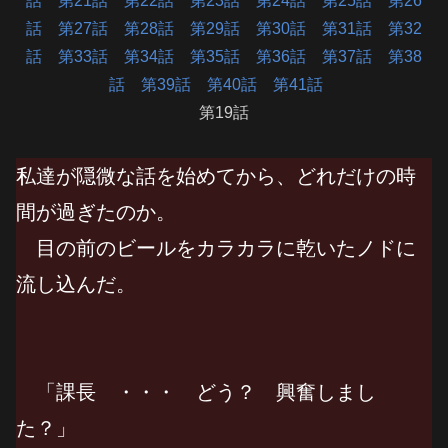
話
第21話
第22話
第23話
第24話
第25話
第26
話
第27話
第28話
第29話
第30話
第31話
第32
話
第33話
第34話
第35話
第36話
第37話
第38
話
第39話
第40話
第41話
第19話
私達が隠微な話を始めてから、どれだけの時
間が過ぎたのか。
目の前のビールをカラカラに乾いたノドに
流し込んだ。
「課長 ・・・ どう？ 興奮しまし
た？」