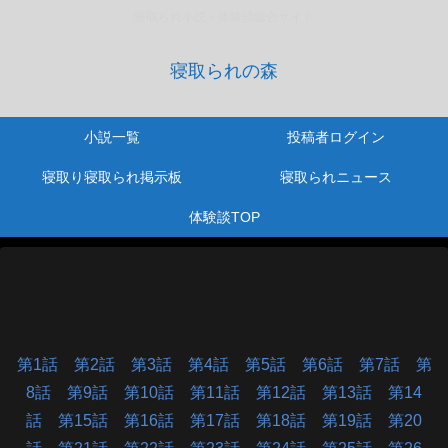
寝取られ小説・体験談総合サイト
寝取られの森
小説一覧
投稿者ログイン
寝取り寝取られ掲示板
寝取られニュース
体験談TOP
第1話
第2話
第3話
第4話
第5話
第6話
第7話
第
8話
第9話
第10話
第11話
第12話
第13話
第14
話
第15話
第16話
第17話
第18話
第19話
第20