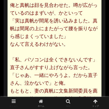
俺と真帆は顔を見合わせた。噂が広がっ
ているのはまずいが、かといって
「実は真帆が間尾を誘い込みました。真
帆は間尾の上にまたがって腰を振りなが
ら感じまくっていました」
なんて言えるわけがない。
「私、パソコンは全くできないんです」
直子さんがすすり上げながら言った。
「じゃあ、一緒にやろうよ。だから直子
さん、泣かないで」と俺。
もともと、妻の真帆に文集新聞委員を薦
めたのは俺だった。俺は会社で印刷物を
多数製版しており、俺が手伝いやすい職
メニュー
ホーム
検索
トップ