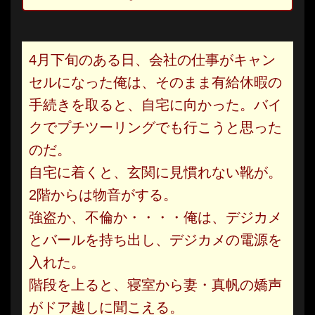
4月下旬のある日、会社の仕事がキャン
セルになった俺は、そのまま有給休暇の
手続きを取ると、自宅に向かった。バイ
クでプチツーリングでも行こうと思った
のだ。
自宅に着くと、玄関に見慣れない靴が。
2階からは物音がする。
強盗か、不倫か・・・・俺は、デジカメ
とバールを持ち出し、デジカメの電源を
入れた。
階段を上ると、寝室から妻・真帆の嬌声
がドア越しに聞こえる。