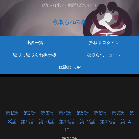
寝取られ小説・体験談総合サイト
寝取られの森
小説一覧
投稿者ログイン
寝取り寝取られ掲示板
寝取られニュース
体験談TOP
第1話
第2話
第3話
第4話
第5話
第6話
第7話
第
8話
第9話
第10話
第11話
第12話
第13話
第14
話